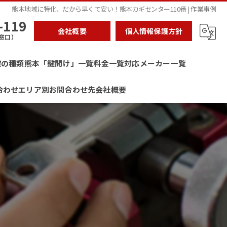
熊本地域に特化、だから早くて安い！熊本カギセンター110番 | 作業事例
-119
会社概要
個人情報保護方針
窓口）
鍵の種類
熊本「鍵開け」一覧
料金一覧
対応メーカー一覧
合わせ
エリア別お問合わせ先
会社概要
熊本「鍵交換」
お見積もり