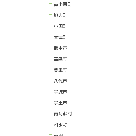
南小国町
旭志町
小国町
大津町
熊本市
高森町
美里町
八代市
宇城市
宇土市
南阿蘇村
和水町
南関町