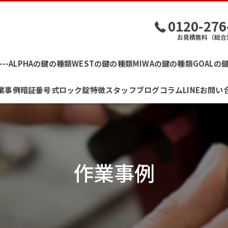
0120-276
お見積無料（総合
--
ALPHAの鍵の種類
WESTの鍵の種類
MIWAの鍵の種類
GOALの
業事例
暗証番号式ロック錠
特徴
スタッフブログ
コラム
LINE
お問い
家
新着情報
簡単
バイク
作業事例
金庫
車
ロッカー